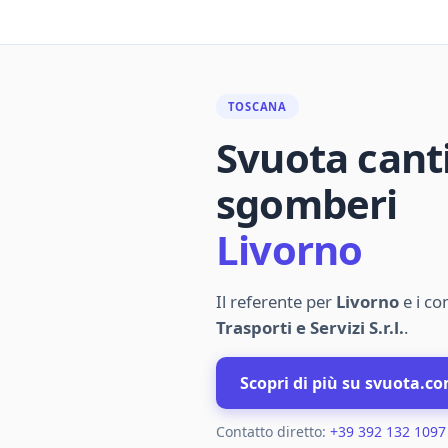
TOSCANA
Svuota cant
sgomberi
Livorno
Il referente per
Livorno
e i co
Trasporti e Servizi S.r.l.
.
Scopri di più su svuota.c
Contatto diretto:
+39 392 132 1097