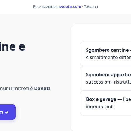
Rete nazionale
svuota.com
· Toscana
ine e
Sgombero cantine
e smaltimento diffe
Sgombero apparta
successioni, ristrutt
muni limitrofi è
Donati
Box e garage
— libe
ingombranti
om →