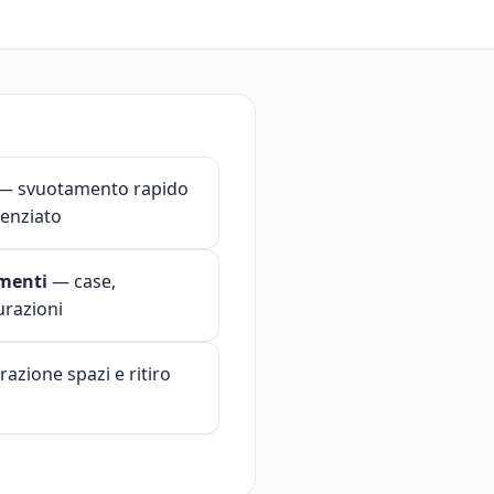
— svuotamento rapido
renziato
menti
— case,
urazioni
razione spazi e ritiro