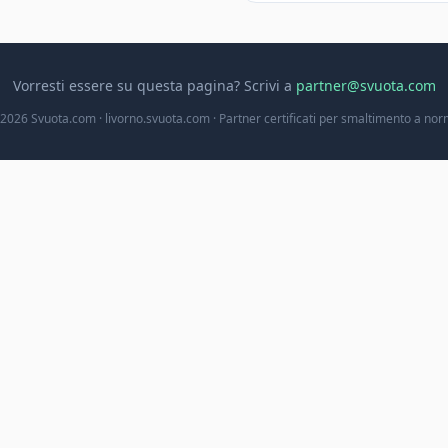
Vorresti essere su questa pagina? Scrivi a
partner@svuota.com
2026 Svuota.com · livorno.svuota.com · Partner certificati per smaltimento a no